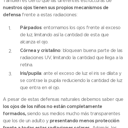
También es cierto que las diferentes estructuras de
nuestros ojos tienen sus propios mecanismos de
defensa
frente a estas radiaciones:
Párpados
: entornamos los ojos frente al exceso
de luz, limitando así la cantidad de esta que
alcanza el ojo.
Córnea y cristalino
: bloquean buena parte de las
radiaciones UV, limitando la cantidad que llega a la
retina.
Iris/pupila
: ante el exceso de luz el iris se dilata y
se contrae la pupila reduciendo la cantidad de luz
que entra en el ojo.
A pesar de estas defensas naturales debemos saber que
los ojos de los niños no están completamente
formados,
siendo sus medios mucho más transparentes
presentando menos protección
que los de un adulto y
frente a todas estas radiaciones solares.
Además, los