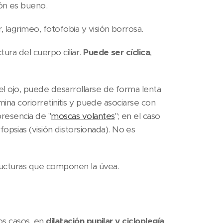
ión es bueno.
 lagrimeo, fotofobia y visión borrosa.
ctura del cuerpo ciliar.
Puede ser cíclica
,
del ojo, puede desarrollarse de forma lenta
omina coriorretinitis y puede asociarse con
presencia de "
moscas volantes
"; en el caso
psias (visión distorsionada). No es
structuras que componen la úvea.
os casos, en
dilatación pupilar y cicloplegía