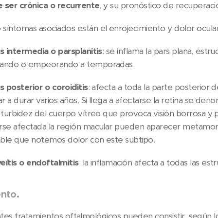
 ser crónica o recurrente
, y su pronóstico de recuperac
síntomas asociados están el enrojecimiento y dolor ocular,
is intermedia o parsplanitis
: se inflama la pars plana, estru
ando o empeorando a temporadas.
s posterior o coroiditis
: afecta a toda la parte posterior 
ar a durar varios años. Si llega a afectarse la retina se den
a turbidez del cuerpo vítreo que provoca visión borrosa y 
rse afectada la región macular pueden aparecer metamorfo
ble que notemos dolor con este subtipo.
eítis o endoftalmitis
: la inflamación afecta a todas las e
nto.
ntes tratamientos oftalmológicos pueden consistir, según l