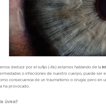
os deducir por el sufijo (-itis) estamos hablando de la
in
fermedades o infecciones de nuestro cuerpo, puede ser 
omo consecuencia de un traumatismo o cirugía; pero en un 
la ha provocado.
la úvea?