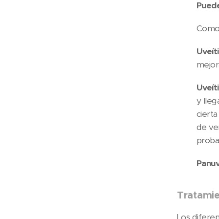
Puede
Como 
Uveít
mejor
Uveíti
y lleg
ciert
de ve
proba
Panuv
Tratamie
Los difere