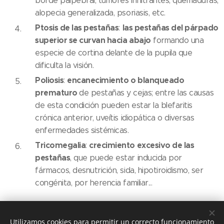
borde palpebral, tumores infiltrantes, quemaduras,
alopecia generalizada, psoriasis, etc.
Ptosis de las pestañas
l
as pestañas del párpado
:
superior se curvan hacia abajo
formando una
especie de cortina delante de la pupila que
dificulta la visión.
Poliosis
encanecimiento o blanqueado
:
prematuro
de pestañas y cejas; entre las causas
de esta condición pueden estar la blefaritis
crónica anterior, uveítis idiopática o diversas
enfermedades sistémicas.
Tricomegalia
crecimiento excesivo de las
:
pestañas
, que puede estar inducida por
fármacos, desnutrición, sida, hipotiroidismo, ser
congénita, por herencia familiar...
Share
Utilizamos cookies para permitir un correcto funcionamiento