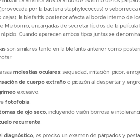
y mixta
. La anterior afecta al borde externo de los párpado
(provocada por la bacteria staphylococcus) o seborrecica 
 cejas); la blefaritis posterior afecta al borde interno de
e Meibomio, encargadas de secretar lípidos de la película 
rápido. Cuando aparecen ambos tipos juntas se denomina b
as
son similares tanto en la blefaritis anterior como poster
otar:
ersas
molestias oculares
: sequedad, irritación, picor, enro
nsación de cuerpo extraño
o picazón al despertar y engr
grimeo
excesivo.
ve
fotofobia
.
tomas de ojo seco
, incluyendo visión borrosa e intoleranc
uelo recurrente
.
al
diagnóstico
, es preciso un examen de párpados y pesta