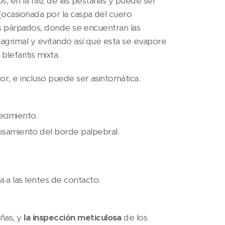
s, en la raíz de las pestañas y puede ser
(ocasionada por la caspa del cuero
 los párpados, donde se encuentran las
lagrimal y evitando así que esta se evapore
lefaritis mixta.
ior, e incluso puede ser asintomática.
jecimiento.
osamiento del borde palpebral.
ia a las lentes de contacto.
ñas, y
la inspección meticulosa
de los