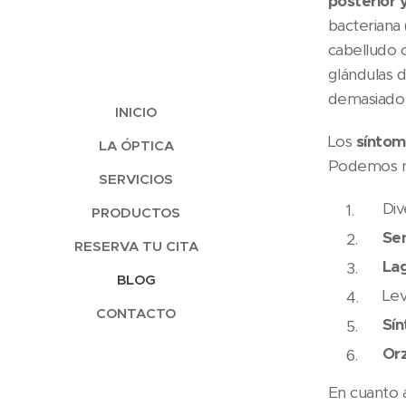
posterior 
bacteriana 
cabelludo o
glándulas d
demasiado 
INICIO
Los
síntom
LA ÓPTICA
Podemos n
SERVICIOS
Div
PRODUCTOS
Se
RESERVA TU CITA
La
BLOG
Le
CONTACTO
Sín
Orz
En cuanto 