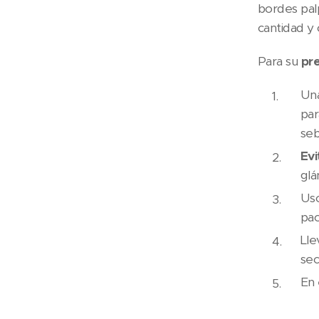
bordes palp
cantidad y 
Para su
pr
Un
par
seb
Evi
glá
Us
pac
Lle
sec
En