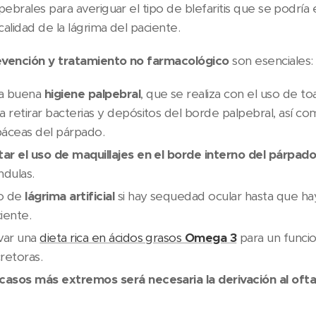
ebrales para averiguar el tipo de blefaritis que se podría
calidad de la lágrima del paciente.
evención y tratamiento no farmacológico
son esenciales:
a buena
higiene palpebral
, que se realiza con el uso de to
a retirar bacterias y depósitos del borde palpebral, así 
áceas del párpado.
tar el uso de maquillajes en el borde interno del párpad
ndulas.
o de
lágrima artificial
si hay sequedad ocular hasta que hay
iente.
var una
dieta rica en ácidos grasos
Omega 3
para un funci
retoras.
casos más extremos será necesaria la derivación al oft