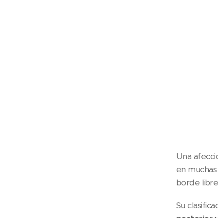
Una afecci
en muchas 
borde libre
Su clasific