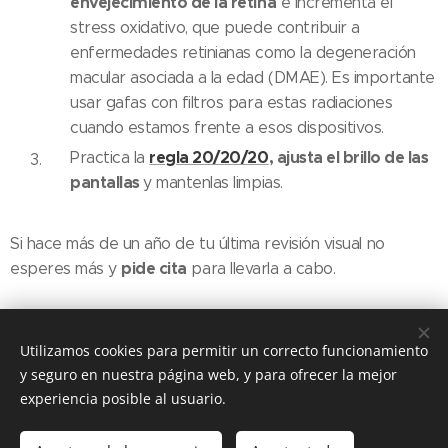
envejecimiento de la retina
e incrementa el
stress oxidativo, que puede contribuir a
enfermedades retinianas como la degeneración
macular asociada a la edad (DMAE). Es importante
usar gafas con filtros para estas radiaciones
cuando estamos frente a esos dispositivos.
regla 20/20/20
, ajusta el brillo de las
Practica la
pantallas
y mantenlas limpias.
Si hace más de un año de tu última revisión visual no
pide cita
esperes más y
para llevarla a cabo.
Share
Utilizamos cookies para permitir un correcto funcionamiento
y seguro en nuestra página web, y para ofrecer la mejor
experiencia posible al usuario.